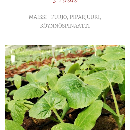
Muut
MAISSI , PURJO, PIPARJUURI,
KÖYNNÖSPINAATTI