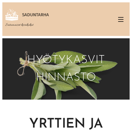
SADUNTARHA
Satumaiset kesäkukat
HYÖTYKASVIT
HINNASTO
YRTTIEN JA